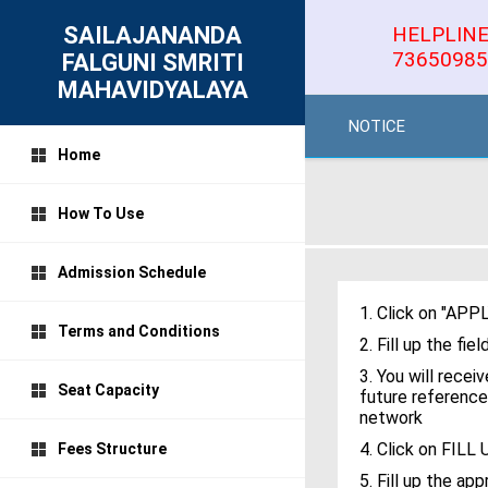
SAILAJANANDA
HELPLINE
73650985
FALGUNI SMRITI
MAHAVIDYALAYA
NOTICE
Home
How To Use
Admission Schedule
1. Click on "AP
Terms and Conditions
2. Fill up the f
3. You will rece
Seat Capacity
future reference
network
4. Click on FI
Fees Structure
5. Fill up the a